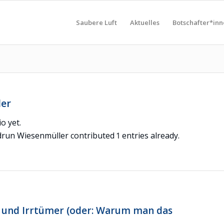
Saubere Luft
Aktuelles
Botschafter*in
ler
o yet.
drun Wiesenmüller
contributed 1 entries already.
 und Irrtümer (oder: Warum man das